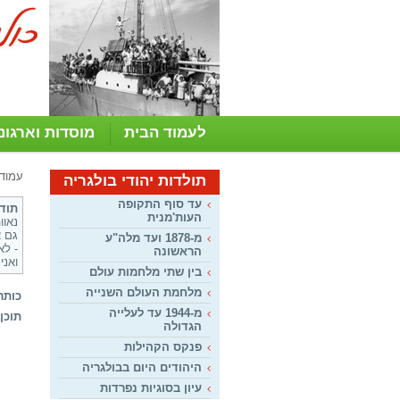
לעמוד הבית
מוסדות וארגונ
עמוד
תולדות יהודי בולגריה
עד סוף התקופה
תודה
העות'מנית
נאווה, 04/2010
גם א
מ-1878 ועד מלה"ע
- לא
הראשונה
ואני
בין שתי מלחמות עולם
מלחמת העולם השנייה
כותר
מ-1944 עד לעלייה
תוכן:
הגדולה
פנקס הקהילות
היהודים היום בבולגריה
עיון בסוגיות נפרדות