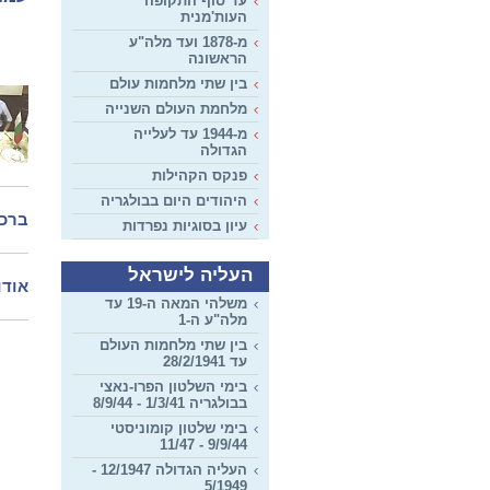
עד סוף התקופה
העות'מנית
מ-1878 ועד מלה"ע
הראשונה
בין שתי מלחמות עולם
מלחמת העולם השנייה
מ-1944 עד לעלייה
הגדולה
פנקס הקהילות
היהודים היום בבולגריה
ברכת
עיון בסוגיות נפרדות
העליה לישראל
אודו
משלהי המאה ה-19 עד
מלה"ע ה-1
בין שתי מלחמות העולם
עד 28/2/1941
בימי השלטון הפרו-נאצי
בבולגריה 1/3/41 - 8/9/44
בימי שלטון קומוניסטי
9/9/44 - 11/47
העליה הגדולה 12/1947 -
5/1949