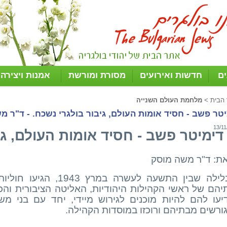
ים
חדשות ואירועים
מסורת ומורשת
אמנות ויצירה
 הבית
>
מלחמת העולם השנייה
טר פשב - חסיד אומות העולם, גיבור בולגרי נשכח. - ד"ר מ
13/11
דימיטר פשב - חסיד אומות העולם, גי
ת: ד"ר משה מוסק
בלילה שבין התשעה לעשרה 
יהם של ראשי הקהילות היהודיות, האליטה הציבורית והכ
דיעו להם להיות מוכנים לגירוש מיידי, יחד עם בני מש
ורשים מבתיהם ורוכזו במוסדות הקהילה.