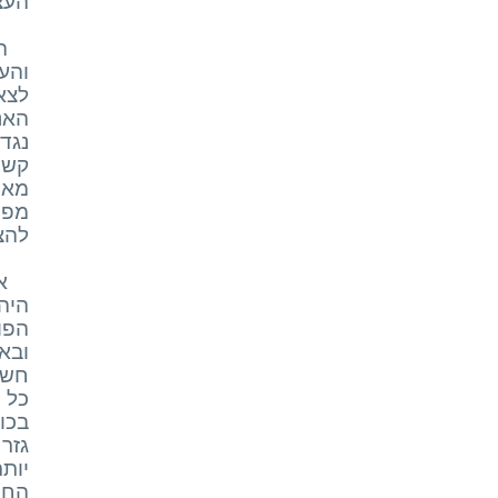
העצומ
ה
והע
לצא
האנ
נגד
קשר
מאד
מפת
להצ
א
היה
הפו
ובא
חשו
כל 
בכו
גזר
יות
החו