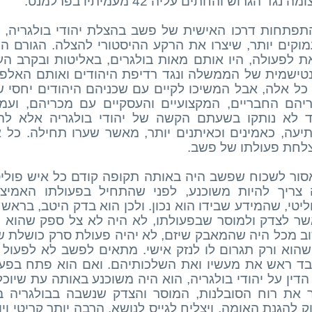
ה נגד הגרוש והחתים עליה 42 מעמיתיו בפרלמנט.
תפתחות דרכו האישית של פשב בהצלת יהודי בולגריה,
מוקים יותר, שיצרו את הרקע ההיסטורי להצלה. הגורם 
ת לפעולה, היו אותם מאות בולגרים, באליטות ובקרב הע
טישמית של הממשלה ונגד רדיפת היהודים ואותם האלפי
 כל אלה, אבל המשיכו לקיים עם שכניהם היהודים יחסי ש
יהם החבריים, המקצועיים והעסקיים עם מכריהם, ועמי
 לא נותקו בשעתם הקשה של יהודי בולגריה אלא להפ
יעה, כאמינים וכאיתנים יותר, מאשר שערו תחילה. כל 
לחת פעולתו של פשב.
סור לשכוח שפשב היה באותה תקופה קודם כל איש פוליטי. 
 צריך להיות משוכנע, לפני שהתחיל בפעולתו האמיצה
ליטי, שהמידע שבידו הוא נכון. ולכן הוא בדק היטב, ברא
שר לצדק ולמוסר שבפעולתו, לא היה לא צל ספק שהוא הו
ב מכל היה שהמאבק שיזם, לא יהיה פעולת סרק כושלת ש
שהוא ורק תגרום לו לנזק אישי. מתאים לפשב לא לפעול 
בד ראש את מעשיו ואת השלכותיהם. ואם הוא פתח בפעול
 הדין על יהודי בולגריה, הוא היה משוכנע באותה עת שיו
ר את רוח הסובלנות, המוסר והצדק שנשבה בבולגריה ב
ק להגנת האומה, ויצליח לגייס לנושא, הרבה יותר קריטי ו