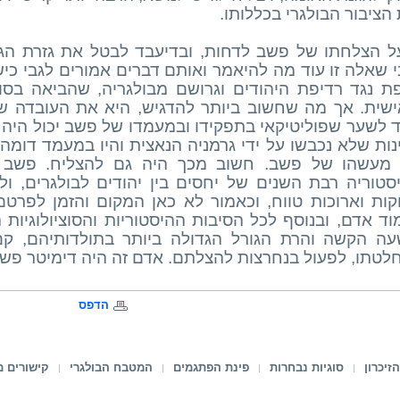
הציבור הבולגרי בכללותו.
ל הצלחתו של פשב לדחות, ובדיעבד לבטל את גזרת הגר
י שאלה זו עוד מה להיאמר ואותם דברים אמורים לגבי כי
פת נגד רדיפת היהודים וגרושם מבולגריה, שהביאה בסו
ישית. אך מה שחשוב ביותר להדגיש, היא את העובדה 
 לשער שפוליטיקאי בתפקידו ובמעמדו של פשב יכול היה בר
נות שלא נכבשו על ידי גרמניה הנאצית והיו במעמד דומה 
מעשהו של פשב. חשוב מכך היה גם להצליח. פשב הצ
סטוריה רבת השנים של יחסים בין יהודים לבולגרים, ו
קות וארוכות טווח, וכאמור לא כאן המקום והזמן לפרטם.
וד אדם, ובנוסף לכל הסיבות ההיסטוריות והסוציולוגיות 
עה הקשה והרת הגורל הגדולה ביותר בתולדותיהם, קם
לטתו, לפעול בנחרצות להצלתם. אדם זה היה דימיטר פש
הדפס
זיכרון
סוגיות נבחרות
פינת הפתגמים
המטבח הבולגרי
קישורים מ