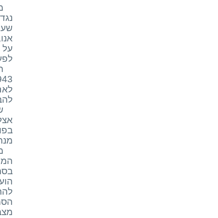
מ
נגד
שעלה
אנו
על 
לפע
ה
לאח
להב
אצל
בפו
מנהי
מ
הוע
הסמ
מצב