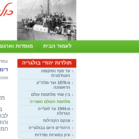
לעמוד הבית
מוסדות וארגונ
עמוד
תולדות יהודי בולגריה
דימי
עד סוף התקופה
העות'מנית
/2009
מ-1878 ועד מלה"ע
הראשונה
בין שתי מלחמות עולם
מא
מלחמת העולם השנייה
מ-1944 עד לעלייה
הגדולה
לבת
פנקס הקהילות
והו
היהודים היום בבולגריה
המג
עיון בסוגיות נפרדות