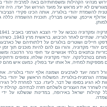
ירוש מנהיגי הקהילות ומשפחותיהם באה למרבית יהודי 
גורשים לא ידע מראש על מועד הגירוש ועל יעדו. היה זה
נית להשמדת יהודי בולגריה, אותה הכינו פקידי הנציבות 
אדולף אייכמן, שהגיעו מברלין. תוכנית ההשמדה כללה ג
מותן.
לבולגריה. שנתיים
פקו חיילים ושוטרים בולגרים על דלתותיהם של כארבעת
ם יהודי מקדוניה, והורו גם להם להיות מוכנים תוך זמן ק
זריות ובתנאים בלתי אנושיים עד חופי נהר הדנובה ומשם 
מותם בטרבלינקה. יהודי מקדוניה שולחו, צפופים ודחוקים
ם מספיקות למחיה, אל אותו יעד בפולין. כמעט איש מהם ל
ורל דומה יועד לארבעים ושמונה אלף יהודי בולגריה. א
מדה הגרמנית-בולגרית. המשלוח הראשון של יהודי בולג
ות לא הגיע בסופו של דבר, ליעדו. כבר למחרת ליל הגירו
רו לשחרר את העצורים ולשלחם חזרה לבתיהם. קהילת יהוד
ל קהילות ישראל באירופה, במדינות שנשלטו על ידי 
מדה.