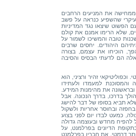
 ממחישה את המניעים הרחבים
העיקרי שהשפיע כנראה על פשב
ם הפשוט שיצאו נגד המדיניות
ם, שלא הרימו אמנם את קולם
כנות טובה והמשיכו לשמור על
תיהם היהודים. יחסים שרבים
ך, הוכיחו את עצמם, בצורה
אלה הם לדעתי הבסיס והסיבה
וכפוליטיקאי זהיר ורציני, הוא
 והמסוכנת למעמדו ולעתידו
ש ובראשונה את מהימנות המידע.
לך בדרכו, בדרך הנכונה. אבל
לא תביא בסופו של דבר להישג
בחפזה ובחוסר אחריות ולשקול
ה, כמעט לבדו יום לפני בצוע
כל להפיח מחדש ובעוצמה גדולה
תקופת הדיונים בפרלמנט, על
יותר דרמטי, את חבריו בפרלמנט