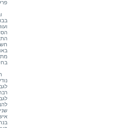
פרל
ו
בבו
ועו
הסו
התכ
חשו
באו
מתי
בחיי
ה
נוד
לגב
רבה
לגב
להצ
איש
בנח