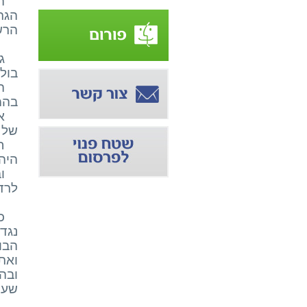
ה
הגר
הרש
ג
בולג
ה
בהמו
א
של 
ח
היהו
ו
לרד
כ
נגד
הבו
ואת
ובה
שעות