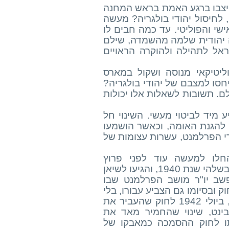
ייצבו ברגע האמת בראש המחנה
לחיסול יהודי בולגריה? מעשה
ישי והפוליטי. עד כמה חבים לו
לה יהודית שלמה מהשמדה, שילם
אל לתהילה ולהוקרה הראויים
יטיקאי מנוסה ושקול במארס
ביחסו למצבם של יהודי בולגריה?
. תשובות לשאלות אלו יכולות
רות שהוא לא הגיע מיד לביטוי מעשי. השינוי חל
 להגנת האומה, וכאשר הושמעו
רי הפרלמנט, עשרות עצומות של
החלו למעשה עוד לפני פרוץ
המלחמה,הן הלכו וגברו לאחר חקיקת "החוק להגנת האומה", בשלהי שנת 1940, והגיעו לשיאן
 אז פשב יו"ר מושב הפרלמנט שבו
 ובסיומו גם הצביע עבורו, בלי
להראות כל סימן שהוא מתנגד לו. קשה ליחס את התנגדותו, ביולי 1942 לחוק שהעביר את
ינט, שינוי שהחמיר מאד את
תו לחוק ההסמכה כמאבקו של