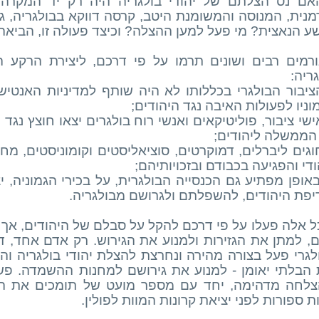
אם נס הצלתם של יהודי בולגריה היה רק יד המקרה
מנית, המנוסה והמשומנת היטב, קרסה דווקא בבולגריה, 
ע הנאצית? מי פעל למען ההצלה? וכיצד פעולה זו, הביא
ורמים רבים ושונים תרמו על פי דרכם, ליצירת הרקע ה
ריה:
ציבור הבולגרי בכללותו לא היה שותף למדיניות האנט
ניו לפעולות האיבה נגד היהודים;
ישי ציבור, פוליטיקאים ואנשי רוח בולגרים יצאו חוצץ נג
הממשלה ליהודים;
וגים ליברלים, דמוקרטים, סוציאליסטים וקומוניסטים, מח
די והפגיעה בכבודם ובזכויותיהם;
באופן מפתיע גם הכנסייה הבולגרית, על בכירי הגמוניה,
יפת היהודים, להשפלתם ולגרושם מבולגריה.
ל אלה פעלו על פי דרכם להקל על סבלם של היהודים, אך 
ם, למתן את הגזירות ולמנוע את הגירוש. רק אדם אחד, ד
לגרי פעל בצורה מהירה ונחרצת להצלת יהודי בולגריה ו
 הבלתי יאומן - למנוע את גירושם למחנות ההשמדה. פשב 
צלחה מדהימה, יחד עם מספר מועט של תומכים את המ
 ספורות לפני יציאת קרונות המוות לפולין.