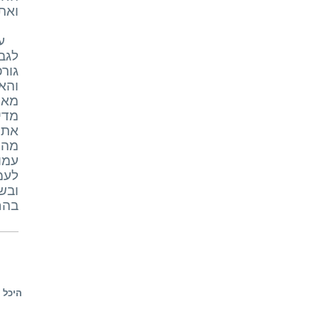
ואת 
ע
לגב
גור
והא
מאד
מדי
את 
מהי
עמו
לעמ
ובש
בהח
היכל ה