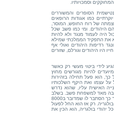
מחוקקים וסמכויותיו.
טישמית הסופרים והמשוררים
יוקרתיים כמו אגודות הרופאים
וצמתה של רוח החופש, המוסר,
ם היהודים. ומי כמו פשב שכל
ול היה לעמוד מנגד ולא להיות
א את התפקיד הממלכתי שמילא
נגד רדיפות היהודים ואולי אף
ו היו היהודים וגורלם, שזורים
 אבל הגיע לידי ביטוי מעשי רק כאשר
 מיועדים להיות מגורשים מחוץ
 כך, הוא פעל תחילה בזהירות
 על עצמו ואת היקף השלכותיו
ייה האישית עליו, שהוא נדרש
ובה מאד למשפחת פשב. בשלב
שני הוא תפס שמדובר בהצלת 1100 יהודי קיוסטנדיל. רק אחר כך הסתבר לו שמדובר ב8000
בולגריה. רק אז הוא החל לפעול
יהודי בולגריה, הוא הכין את