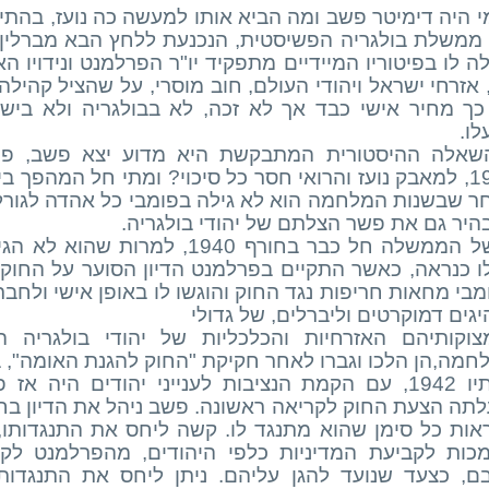
י היה דימיטר פשב ומה הביא אותו למעשה כה נועז, בהת
 ממשלת בולגריה הפשיסטית, הנכנעת ללחץ הבא מברלין, 
 לו בפיטוריו המיידיים מתפקיד יו"ר הפרלמנט ונידויו הא
, אזרחי ישראל ויהודי העולם, חוב מוסרי, על שהציל קהי
כך מחיר אישי כבד אך לא זכה, לא בבולגריה ולא בישר
לו.
שאלה ההיסטורית המתבקשת היא מדוע יצא פשב, פול
1943, למאבק נועז והרואי חסר כל סיכוי? ומתי חל המהפך 
ר שבשנות המלחמה הוא לא גילה בפומבי כל אהדה לגורלם
היר גם את פשר הצלתם של יהודי בולגריה.
של הממשלה חל כבר בחורף 1940, למ
ו כנראה, כאשר התקיים בפרלמנט הדיון הסוער על החוק
מבי מחאות חריפות נגד החוק והוגשו לו באופן אישי ולחב
גים דמוקרטים וליברלים, של גדולי
צוקותיהם האזרחיות והכלכליות של יהודי בולגריה 
בסתיו 1942, עם הקמת הנציבות לענייני יהודים היה
לתה הצעת החוק לקריאה ראשונה. פשב ניהל את הדיון בחוק
כות לקביעת המדיניות כלפי היהודים, מהפרלמנט לקב
ם, כצעד שנועד להגן עליהם. ניתן ליחס את התנגדו