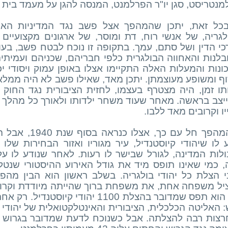
מנטריסט, סגן יו"ר הפרלמנט, המנסה להגן על מעמד בית ה
בכל זאת, יתכן שהמהפך אצל פשב נגד המדיניות האנ
לגריה, של אנשי רוח, דת ומוסר, של ארגונים מקצועיים 
רכי הדין ושל סתם, עמך. בתקופה זו נוכח לבטח פשב, בע
בלנות והאחווה הבולגרית כלפי חבריהם, שכניהם ועמיתיה
ונות והמעלות האלה התקיימו אצלו באופן עמוק ויסודי יכ
ף ומשופע מעוצמתן. יתכן מאד, שאילו פשב לא היה ממל
תו זמן, היה מצטרף בעצמו, לחזית הציבורית נגד החוק ו
יצב בראשה. מאחר שעוד משחר ילדותו ולאורך כל מהלך חיי
ו וקרובים מאד ללבו.
מהפך חל עם כך, אצלו כנראה בסוף
שנת 1940,
ע לו שיהודי קיוסטנדיל, עיר מגוריו ואזור הבחירות שלו
ולות המדינה, לגורל שבישר לו רעות. לאחר שנודע לו על
, כמי שאינו תופס מיד את גודל האירוע ההיסטורי שנטל
י הצלת כל יהודי בולגריה. בשלב ראשון הוא הבין מהפנ
יל משפחה אחת, את משפחת ברוך שהייתה מיודדת וקר
: האליטה הכלכלית, הציבורית והאינטלקטואלית של יהודי 
רצות רבה להצלתה. אבל כשנוכח לדעת שמדובר בגרוש כל 