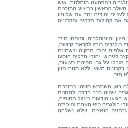
בולגריה בהפתעה מוחלטת. איש
 השלב הראשון בביצוע התוכנית
לענייני יהודים יחד עם שליחיו
ם את קהילות תרקיה ומקדוניה
תרקיה ומקדוניה נכבשו על ידי הצבא הגרמני באביב 1941 מיוון ומיוגוסלביה, וסופחו מייד
 לאחר הכיבוש, בראשית מרץ 1943, כשיהודי בולגריה רוכזו לקראת גרושם,
 אלפים יהודי תרקיה וכשמונת
צר לגירוש. יהודי תרקיה הוסעו
הובלו על גבי ספינות רעועות,
 בקרונות משא, ללא מנות מזון
א חזר.
ולם כאן השתבש משהו בתוכנית
ריה שהיה כבר בדרכו למחנות
ש הגיעו הודעות ביטול מסופיה,
י בולגריה היא האחת והיחידה
גרמניה הנאצית, שלא נשלחה