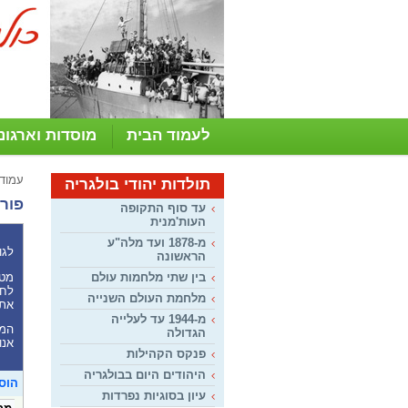
לעמוד הבית
מוסדות וארגונ
עמוד
תולדות יהודי בולגריה
פורו
עד סוף התקופה
העות'מנית
מ-1878 ועד מלה"ע
לגו
הראשונה
מטר
בין שתי מלחמות עולם
לחל
מלחמת העולם השנייה
את 
מ-1944 עד לעלייה
המע
הגדולה
אנו
פנקס הקהילות
היהודים היום בבולגריה
הוס
עיון בסוגיות נפרדות