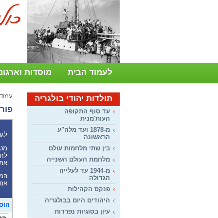
לעמוד הבית
מוסדות וארגונ
עמוד
תולדות יהודי בולגריה
פורו
עד סוף התקופה
העות'מנית
מ-1878 ועד מלה"ע
לגו
הראשונה
מטר
בין שתי מלחמות עולם
לחל
מלחמת העולם השנייה
את 
מ-1944 עד לעלייה
המע
הגדולה
אנו
פנקס הקהילות
היהודים היום בבולגריה
הוס
עיון בסוגיות נפרדות