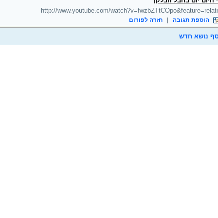
 היום יום בחבל הבלקן
http://www.youtube.com/watch?v=fwzbZTtCOpo&feature=relat
הוספת תגובה
|
חזרה לפורום
ף נושא חדש