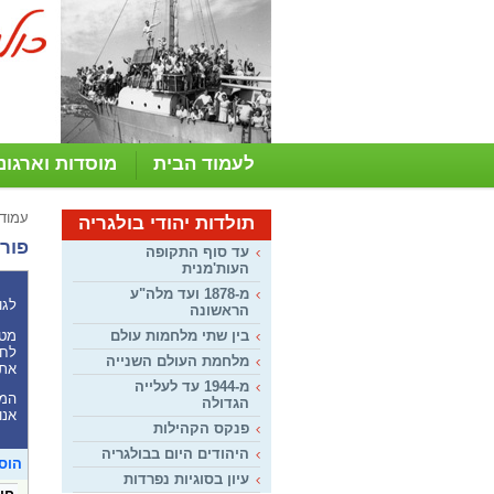
לעמוד הבית
מוסדות וארגונ
עמוד
תולדות יהודי בולגריה
פורו
עד סוף התקופה
העות'מנית
מ-1878 ועד מלה"ע
לגו
הראשונה
מטר
בין שתי מלחמות עולם
לחל
מלחמת העולם השנייה
את 
מ-1944 עד לעלייה
המע
הגדולה
אנו
פנקס הקהילות
היהודים היום בבולגריה
הוס
עיון בסוגיות נפרדות