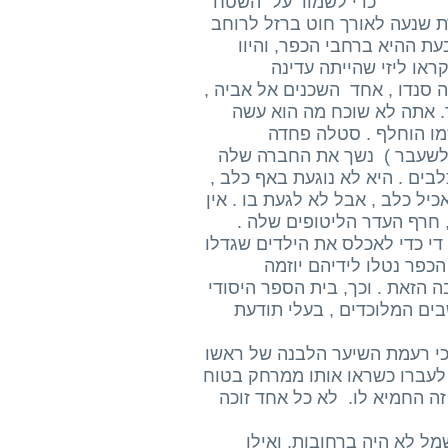
י לשמור על "השטח
שנקשרו בשרשרת שנעה לאורך חוט ברזל לרוחב
ת ההיא ברחבי הכפר, והיוו
ראו ליזי שהייתה עדינה
ה סנדו , אחד השכנים אל אביה ,
ר. אתה לא שוכח מה הוא עשה
מו הוחלף . סטלה פחדה
, לשעבר ) נשך את החברה שלה
ים . היא לא נוגעת באף כלב ,
יל כלב , אבל לא לגעת בו . אין
 חרף העדר הליטופים שלה .
 די כדי לאכלס את הילדים שגדלו
כפר נטלו לידיהם יוזמה
 הזאת . וכך, בית הספר היסודי
ים המלוכדים , בעלי תודעת
כי רעמת השיער הלבנה של ראשו
 לעברו כשראו אותו ממרחק בטוח
, זה החמיא לו. לא כל אחד זוכה
ל לא היה ברחובות, ואילו