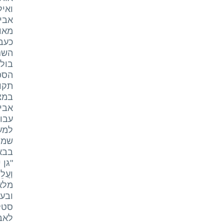
ואיל
אביה
מאו
השני
בולג
הספ
תקו
במצר
אבי
עבו
למע
שמרה
בבא
"גן יש
וַעֲלֵ
מלא
ובעכ
סטל
לאבי