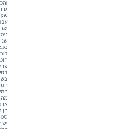
והס
גדר
שקיב
עבוד
יצר 
ניסי
שני 
סבא 
רובם
הוטל
פרי 
בטע
בשט
הסוצ
המשפ
מהרע
ארנב
הן 
סטלה
יש ל