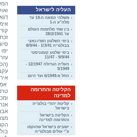
העליה לישראל
ואול
דְגֵ
משלהי המאה ה-19 עד
מלה"ע ה-1
אימא
בין שתי מלחמות העולם
עד 28/2/1941
זכתה
בימי השלטון הפרו-נאצי
סיומ
בבולגריה 1/3/41 - 8/9/44
יפו 
בימי שלטון קומוניסטי
9/9/44 - 11/47
(הס
העליה הגדולה 12/1947 -
5/1949
עקב
החל מ-6/1949 ועד היום
אירו
אִמָ
הקליטה והתרומה
טרם 
למדינה
ומכי
קליטת יהודי בולגריה
אנחנ
בישראל
אבא 
הקליטה בישראל
מצחו
והתרומה למדינה
ישובים בישראל שהוקמו
בול
ע"י עולים מבולגריה