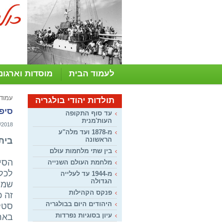
לעמוד הבית
מוסדות וארגונ
עמוד
תולדות יהודי בולגריה
סיפו
עד סוף התקופה
העות'מנית
/2018
מ-1878 ועד מלה"ע
בית 
הראשונה
בין שתי מלחמות עולם
הסיפ
מלחמת העולם השנייה
לכל 
מ-1944 עד לעלייה
הגדולה
שמו
פנקס הקהילות
זה כ
היהודים היום בבולגריה
עיון בסוגיות נפרדות
בארץ