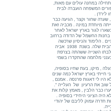
. המשפחה שוכנה תחילה במחנה עולים עם מאות,
ספורים המשפחה הועברה לבית
 לירדן .
, שערה שחור וקצר , הגיעה כבר
גרת המכביה השנייה, בשנת 1935 . היא הייתה מיוחדת במינה . מכביה זאת
 נשארו לגור בארץ ישראל לאחר
דה בחנות החשמל של הדודה ברחוב
ם . הלימוד והניסיון שרכשה
עזרו לה מאוד בחיי היום כאשר הקימה משפחה וניהלה את משק הבית שלה. בשנת 1938 אביה
 לבתו השנייה ששהתה בצרפת
בענני מלחמה שהתקדרו בשמי
לה , מיקו, בעת שחיו בסופיה,
אני חייתי בארץ ישראל כמה שנים
היו לי דאגות פרנסה . אמנם ,
ל שוב את הרעיון של העלייה ".
שערו כבר הלבין , מאמץ קלות את
 היה הציוני היחידי בסופיה .
50,000 נפשות . רוח הציונות חדרה עמוק לליבם של יהודי
יה.