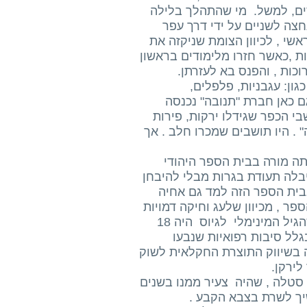
קסים, למשל. מי שהתהלך בלילה
צה לשניים על ידי דרך עפר
שי , לכיוון הצומת שניקזה את
ות ,כאשר חזרו מלימודים בראשון
וכות , והפנס בא לעזרתן.
ון: עגבניות, פלפלים,
ם כאן חברת "תנובה" נכנסה
י הכפר שגידלו ירקות, פירות
 . היו תושבים שמכרו חלב . אך
תה מורה בבית הספר היהודי
יבלה תעודת בגרות מבלי להיבחן
בבית הספר הזה למד גם אחיה
פר , מכיוון שלעג וחיקה דמויות
נאציות. זאת ועוד, הוא נלקח למחנה עבודה בגיל 16, למרות שהגיל המינימלי לגיוס היה 18
גלל סיבות רפואיות שנבעו
 בשיווק התוצרת החקלאית לשוק
לירקן.
טלה , שהיה צעיר ממנו בשנים