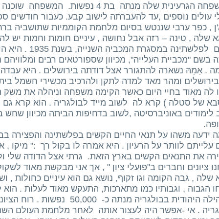
המשפחה הגרעינית שלה מנתה בת 4 נפשות
י עולים נוספים ,עד להעברתה לישוב קבע. כעבור חודשים 
אֵ'ן , כפר ערבי שננטש בסיום מלחמת הקוממיות שתושביה ברחו
 שלה , טינה – רזה אבל נחושה , עיניים חומות וחמות יש לה
קודם לפלשתינה במס
 בשם "מכביית העלייה", מכיוון שספורטאים רבים ומלוויהם
ה . אִמָהּ נשארה להתגורר אצל דודתה בירושלים . היא עב
בירושלים ומהר מאד למדה לתקן ולהרכיב מכשירי חשמל ביתיי
בא של סטלה ) קרא לה לשוב מייד לבולגריה . הוא קרא גם
 לימודים באוניברסיטה ,לשוב בדחיפות הביתה מכיוון שחש 
פה.
ה ידעה משהו על תנאי החיים הקשים בפלשתינה והפצירה בבע
עלייתם לוותר על הרעיון . היא אמרה לו בקול רך :" מיקו , 
רה את התנאים הקשים בארץ הזאת. גרתי אצל הדודה שלי ולא 
ו ציונים וחברים ב"פועלי ציון " , אך אני מבקשת מאוד לשקו
שלה , גבה הקומה וגו זקוף, נושא גם הוא עיניים כחולות , ו
 הגבוה , וגבותיו כמו מתארכות, התעקש מאוד לעלות . הוא לא
הקהילה היהודית בבולגריה מנתה כ- 
גריה . אי -אפשר היה לעצור אותה לאחר מלחמת העולם השני