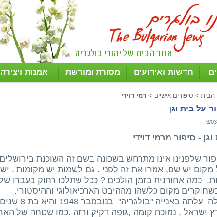
ים
חדשות ואירועים
מסורת ומורשת
אמנות ויצירה
 הבית
>
סיפורים אישיים
>
רמי דוידי
ר על בית וגן
3/03
וגן - סיפור מרמי דוידי
ור שלפנינו אינו מתרחש בשכונה בשם זה השוכנת בירושלים,
מקום יש שם, אמרו את זה לפני . גם לשמות יש מקומות . י
ת. כמה אחורנית בזמן הולכים ? ככל שתלכו רחוק בעברו של
שחוקרים מקום כלשהו מההיבט הארכיאולוגי וההיסטורי.
סטלה עלתה באני
 ישראל , נמוכת קומה ,גופה דקיק ורזה .כמו שטחה של הארץ