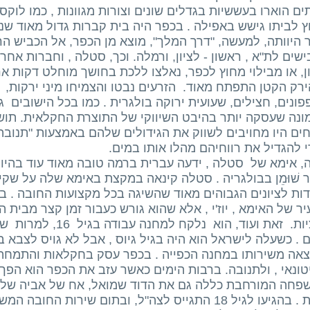
ם הוארו בעששיות בגדלים שונים וצורות מגוונות , כמו לו
 לביתו גישש באפילה . בכפר היה בית קברות גדול מאוד שנח
היוותה, למעשה, "דרך המלך", מוצא מן הכפר, אל הכביש הרא
שים לת"א , ראשון - לציון, ורמלה. וכך, סטלה , וחברות אחר
ן, או מבילוי מחוץ לכפר, נאלצו ללכת בחושך מוחלט דקות אר
ירק הקטן התפתח מאוד. הזרעים נבטו והצמיחו מיני ירקות, כג
ונים, חצילים, שעועית ירוקה בולגרית . כמו בכל הישובים ג
נה שעסקה יותר בהיבט השיווקי של התוצרת החקלאית. תושב
ים היו מחויבים לשווק את הגידולים שלהם באמצעות "תנובה"
י להגדיל את רווחיהם מהלו אותו במים.
, אימא של סטלה , ידעה עברית ברמה טובה מאוד עוד בהיו
 שׁוּמֵן בבולגריה . סטלה קינאה במקצת באימא שלה על שק
דות לציונים הגבוהים מאוד שהשיגה בכל מקצועות החובה . 
ר של האימא , יוז'י , אלא שהוא גורש כעבור זמן קצר מבית הס
 . כשעלה לישראל הוא היה בגיל גיוס , אבל לא גויס לצבא ב
צאה משירותו במחנה הכפייה . בכפר עסק בחקלאות והתמחה
ונאי , ולתנובה. ברבות הימים כאשר עזב את הכפר הוא הפך 
פחה המורחבת כללה גם את הדוד שמואל, אח של אביה של ס
לגיל 18 התגייס לצה"ל, ובתום שירות החובה המשיך לשרת בצבא הקבע .