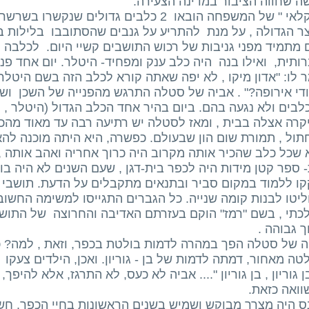
שה שחווה הציבור במדינה הצעירה. כד
החקלאי " של המשפחה הובאו 2 כלבים גדולים 
 הגדולה , על מנת להתריע על גנבים שהסתובבו בלילות בע
 מתמיד מפני גניבות של רכוש התושבים קשיי היום. לכלבה ק
ותית, ואילו בנה היה כלב ענק ומפחיד- היטלר. יום אחד פנ
 לו: "אדון מיקו , לא יפה שאתה קורא לכלב הזה בשם היטל
ודי אירופה?" . אביה של סטלה התרגש מהפנייה של השכן וש
לבים ולא נגעה בהם. ביום בהיר אחד הכלב הגדול (היטלר 
רה אצלה בבית , ומאז לסטלה יש רתיעה רבה עד מאוד מהכלב
תול , תמורת שום הון שבעולם. כפשרה, היא היתה מוכנה להאכ
 שכל כלב שהכיר אותה מקרוב היה כרוך אחריה ואהב אותה ,
 ספר קטן מידות היה לכפר בית-דגן , שעם השנים לא היה בו
קו ללמוד במקום סביר ובתנאים מתקבלים על הדעת. תושבי ה
יטו לבנות קומה שנייה. כל הגברים התגייסו למשימה החשובה
כתי , בשם "רמז" הוקם בעזרתם האדיבה והחרוצה של התושב
ך גבוהה .
ה של סטלה הפך במהרה לדמות בולטת בכפר, וזאת , למה? 
ה מאחור, דמתה לדמות של בן - גוריון. ואכן, הילדים צעקו
ן גוריון , בן גוריון ".... אביה לא כעס, לא התרגז, אלא להיפך
וואה כזאת.
ס היה מצרך מבוקש ושמיש בשנים הראשונות בחיי הכפר. חשמ