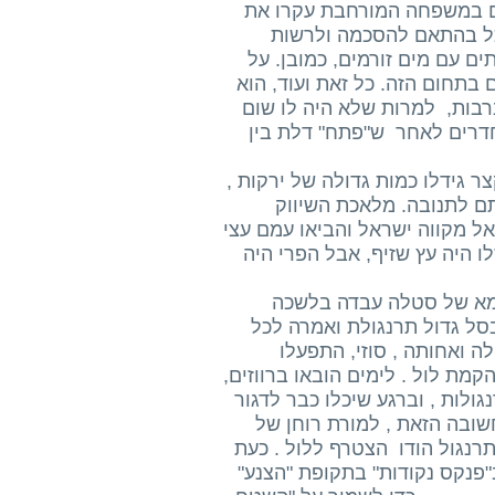
ם במשפחה המורחבת עקרו את
כל בהתאם להסכמה ולרשות
ם עם מים זורמים, כמובן. על
 בתחום הזה. כל זאת ועוד, הוא
ברבות, למרות שלא היה לו שום
חדרים לאחר ש"פתח" דלת בין
ר גידלו כמות גדולה של ירקות ,
ותם לתנובה. מלאכת השיווק
אל מקווה ישראל והביאו עמם עצי
 היה עץ שזיף, אבל הפרי היה
אימא של סטלה עבדה בלשכה
בסל גדול תרנגולת ואמרה לכל
ה ואחותה , סוזי, התפעלו
קמת לול . לימים הובאו ברווזים,
גולות , וברגע שיכלו כבר לדגור
ובה הזאת , למורת רוחן של
תרנגול הודו הצטרף ללול . כעת
"פנקס נקודות" בתקופת "הצנע"