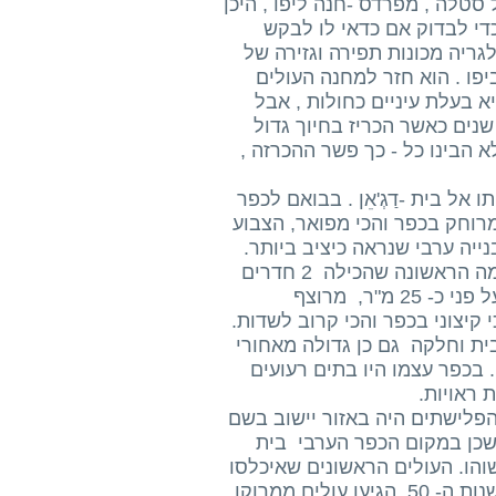
טלה , מפרדס -חנה ליפו , היכן
כדי לבדוק אם כדאי לו לבקש
ריה מכונות תפירה וגזירה של
פו . הוא חזר למחנה העולים
 בעלת עיניים כחולות , אבל
רה ארוך ושזור בשתי צמות בלונדיניות והיא צעירה ממנה ב- 5 שנים כאשר הכריז בחיוך גדול
 הבינו כל - כך פשר ההכרזה ,
אל בית -דַגְ'אֵן . בבואם לכפר
מרוחק בכפר והכי מפואר, הצבוע
ייה ערבי שנראה כיציב ביותר.
הבית השתייך לאחד מעשירי הכפר ( אולי השיח) . הוא בחר בקומה הראשונה שהכילה 2 חדרים
גדולים ומרפסת גדולה מאוד. כל חדר היה ענק . החדר השתרע על פני כ- 25 מ"ר, מרוצף
קיצוני בכפר והכי קרוב לשדות.
ת וחלקה גם כן גדולה מאחורי
. בכפר עצמו היו בתים רעועים
 ראויות.
הפלישתים היה באזור יישוב בשם
 שכן במקום הכפר הערבי בית
ע חמץ" באפריל 1948 ותושביו נטשוהו. העולים הראשונים שאיכלסו
אותו בסיום הקרבות הגיעו מבולגריה ,פולין ורומניה. רק בשלהי שנות ה- 50 הגיעו עולים ממרוקו ,