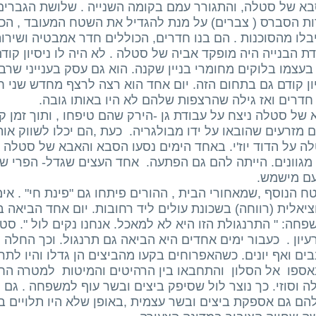
בא של סטלה, והתגורר עמם בקומה השנייה . שלושת הגברי
ות הסברס ( צברים) על מנת להגדיל את השטח המעובד , ה
לו מהסוכנות . הם בנו חדרים, הכוללים חדר אמבטיה ושירותי
ת הבנייה היה מופקד אביה של סטלה . לא היה לו ניסיון קודם
בעצמו בלוקים מחומרי בניין שקנה. הוא גם עסק בענייני שר
ון קודם גם בתחום הזה. יום אחד הוא רצה לרצף מחדש שני 
חדרים ואז גילה שהרצפות שלהם לא היו באותו גובה.
של סטלה ניצח על עבודת גן -הירק שהם טיפחו , ותוך זמן קצ
 מזרעים שהובאו על ידו מבולגריה. כעת ,הם יכלו לשווק א
ה על הדוד יוז'י. באחד הימים נסעו הסבא והאבא של סטלה 
מגוונים. הייתה להם גם הפתעה. אחד העצים שגדל- הפרי שלו
ם מישמש.
ח הנוסף ,שמאחורי הבית , ההורים פיתחו גם "פינת חי" . 
יאלית (רווחה) בשכונת עולים ליד רחובות. יום אחד הביאה 
חה: " התרנגולת הזו היא לא למאכל. אנחנו נקים לול ". סטל
יון . כעבור ימים אחדים היא הביאה גם תרנגול. וכך החלה ה
ים ואף יונים. כשהאפרוחים בקעו מהביצים הן גדלו והיו לתרנ
נאספו אל הסלון והתחבאו בין הרהיטים והמיטות למטרה החש
 וסוזי. כך נוצר לול שסיפק ביצים ובשר עוף למשפחה . גם 
הם גם אספקת ביצים ובשר עצמית ,באופן שלא היו תלויים ב