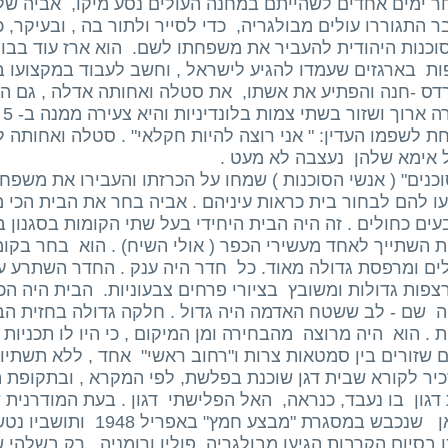
 ימים אחדים לשהייתם במחנה העולים נסע מיקו, אביה של ס
 התגוררו עולים מבולגריה, כדי לסייר ולתור בה , ובעיקר, 
כנות היהודית להעביר את משפחתו לשם. הוא ארז עוד בבולג
ת בארגזים שעמדו להגיע לישראל , וחשב לעבוד במקצועו בי
ס -חנה והפתיע את אשתו, את סטלה ואחותה אדלה , גם היא
שע
 לשפמו העדין: " אני רוצה להיות חקלאי" . סטלה ואחותה לא
 אימא שלהן נעצבה לא מעט .
כנים" ( אנשי הסוכנות ) שמחו על הכרזתו והעבירו את משפחתו 
ו להם לבחור בית כראות עיניהם . אביה בחר את הבית הכי 
ים כחולים . זה היה הבית היחידי בעל שתי הקומות בסגנון בנ
פות גדולות ומשובץ בציורי פרחים צבעוניות. הבית היה הכי 
ה שם - לב ששטח האדמה היה גדול . חלקה גדולה בחזית הבי
 . הוא היה מרוצה מהבחירה ומן המיקום , כי היו לו תכניות 
 שזורים בין סמטאות צרות ו"רחוב ראשי" אחד , ללא תשתיות
יר לקורא שבית דגן שוכנת בפלשת, לפי המקרא , ובתקופת 
דגון בו נעבד, כנראה, האל הפלישתי דגון . בעת המודרנית
דג'אן שנכבש במסגרת "מבצ