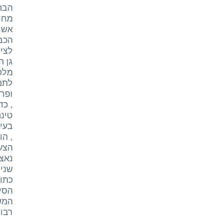
הבתי
מחוץ
אשר 
הכבי
לציו
גן ה
מלפפ
לתמו
ופרח
, כד
טינה
בעיר
, הו
הצעי
שנים
כתו
הסיט
המש
רבות . בהגיעו 