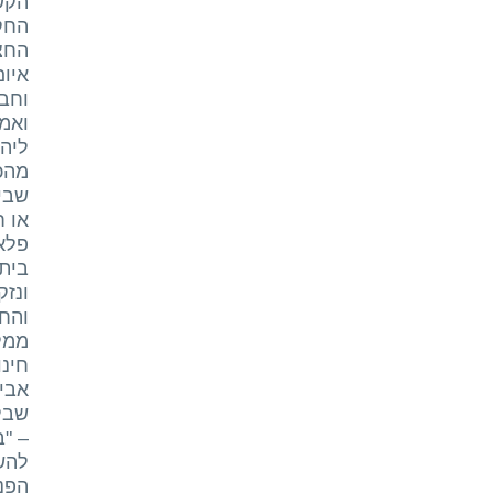
הק
החצר
איום
וחבר
ואמר
ליה
מהכ
שביק
או ח
פלא
בית-
ונזק
והחל
ממל
חינו
אבי
שבלט
– "ב
להש
הפנ