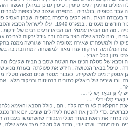
ו העולים מתימן הגיעו טיפין , טיפין גם כן במהלך העשור הזה
 עבד בסופיה ,בולגריה , בתפירה ועיצוב של כפפות לגברים 
ד בעבודה הזאת . הוא הקים מתפרה בסופיה שבהן העסיק פו
כעבור חודשים מעטים , במארס 1949, עלו 
יה . מה הם הביאו עמם? הם הביאו זרעים רבים של ירקות . 
ריה , היה לסבא שלה חצר גדולה ובה גידל ירקות לצריכה עצמ
יקו לו ולמשפחתו שאירח מסופיה לאחר שגורשה ממנה בתקו
פת המלחמה הירקות עזרו מאוד למשפחה המורחבת בה בש
כי מזון בכל הארץ .
ה וסבא של סטלה הכינו את השטח שסביב הבית שקיבלו מהסוכ
דה , טיפל בבאר הנטושה , חידש את פעולתה בעזרת מנוע שק
ן אספקת מים להשקייה. כעבור מספר שנים מצאה סטלה מ
, ובו שירים של ביאליק כתובים ברהיטות ובניקוד מלא . א
ר :
ׁ לִי גַּן וּבְאֵר יֵשׁ לִי ....
י בְּאֵרִי תָּלוּי דְּלִי "....
כת החקלאות לא היתה קלה . הם , כולל הסבא והאימא נלחמ
ברושים ,כדי להכין את השטח לגידולים שונים. יום אחד נכנ
ה כרתה את ראשו באחד מכלי העבודה שהשתמשו בעבודה ה
ה היה "עוזר" ושמו יוז'י , הדוד של סטלה מצד אימא שלה 