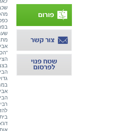
לאחר
שכבר
מהסו
כפפו
בפרד
מתחת
אבל
"הסו
הציע
בצבע
במרצ
אבי
הבית
רבים
להזכ
בית 