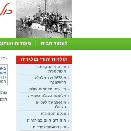
לעמוד הבית
מוסדות וארגונ
עמוד
תולדות יהודי בולגריה
עד סוף התקופה
באמ
העות'מנית
אשר 
כן ה
מ-1878 ועד מלה"ע
המשפ
הראשונה
בין שתי מלחמות עולם
כותר
מלחמת העולם השנייה
תוכן:
מ-1944 עד לעלייה
הגדולה
פנקס הקהילות
היהודים היום בבולגריה
עיון בסוגיות נפרדות