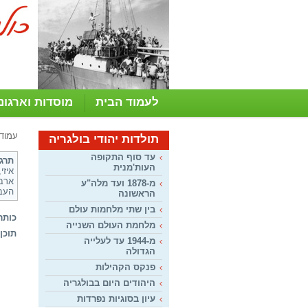
לעמוד הבית
מוסדות וארגונ
עמוד
תולדות יהודי בולגריה
עד סוף התקופה
תרגו
העות'מנית
איזי, מ
ארבע
מ-1878 ועד מלה"ע
העבו
הראשונה
בין שתי מלחמות עולם
כותר
מלחמת העולם השנייה
תוכן:
מ-1944 עד לעלייה
הגדולה
פנקס הקהילות
היהודים היום בבולגריה
עיון בסוגיות נפרדות