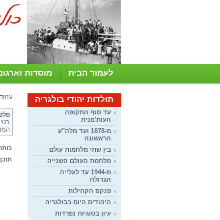
לעמוד הבית
מוסדות וארגונ
עמוד
תולדות יהודי בולגריה
עד סוף התקופה
פלפ
העות'מנית
בטי, 6/05/2010 
המתכ
מ-1878 ועד מלה"ע
הראשונה
כותר
בין שתי מלחמות עולם
תוכן:
מלחמת העולם השנייה
מ-1944 עד לעלייה
הגדולה
פנקס הקהילות
היהודים היום בבולגריה
עיון בסוגיות נפרדות