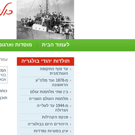
לעמוד הבית
מוסדות וארגונ
עמוד
תולדות יהודי בולגריה
עד סוף התקופה
המצ
העות'מנית
בטי, מנ
אנא 
מ-1878 ועד מלה"ע
הראשונה
כותר
בין שתי מלחמות עולם
תוכן:
מלחמת העולם השנייה
מ-1944 עד לעלייה
הגדולה
פנקס הקהילות
היהודים היום בבולגריה
עיון בסוגיות נפרדות