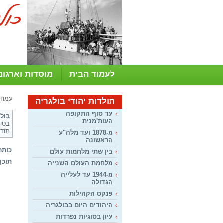
לעמוד הבית
מוסדות וארגונ
עמוד
תולדות יהודי בולגריה
עד סוף התקופה
בול
העות'מנית
בטי, מנ
תודה
מ-1878 ועד מלה"ע
הראשונה
כותר
בין שתי מלחמות עולם
תוכן:
מלחמת העולם השנייה
מ-1944 עד לעלייה
הגדולה
פנקס הקהילות
היהודים היום בבולגריה
עיון בסוגיות נפרדות